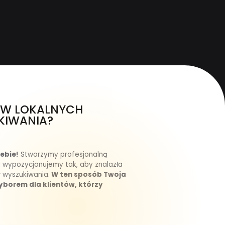
Ć W LOKALNYCH
KIWANIA?
iebie!
Stworzymy profesjonalną
i wypozycjonujemy tak, aby znalazła
 wyszukiwania.
W ten sposób Twoja
yborem dla klientów, którzy