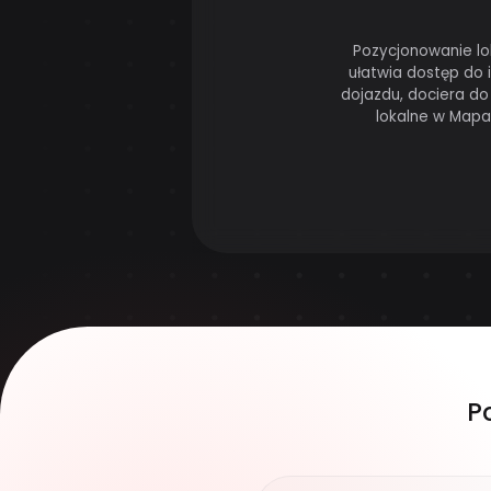
Pozycjonowanie lo
ułatwia dostęp do i
dojazdu, dociera do
lokalne w Mapac
P