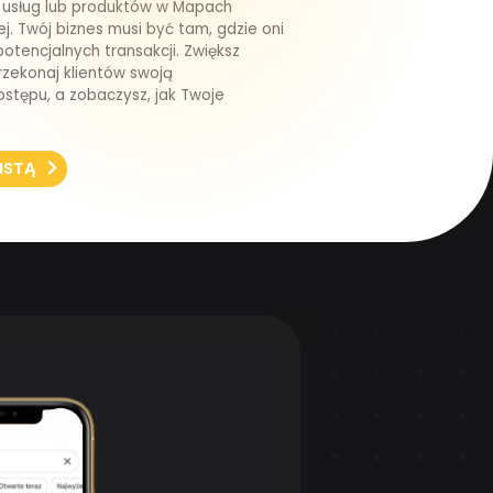
ch usług lub produktów w Mapach
j. Twój biznes musi być tam, gdzie oni
potencjalnych transakcji. Zwiększ
rzekonaj klientów swoją
ostępu, a zobaczysz, jak Twoje
ISTĄ