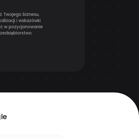
ć Twojego biznesu,
alizacji i wskazówki
wać w pozycjonowanie
rzedsiębiorstwo.
le