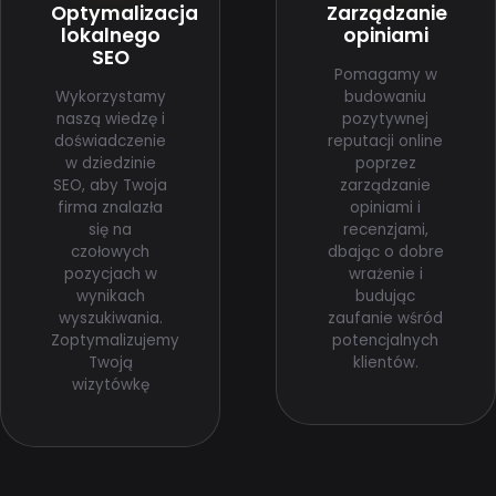
Optymalizacja
Zarządzanie
lokalnego
opiniami
SEO
Pomagamy w
Wykorzystamy
budowaniu
naszą wiedzę i
pozytywnej
doświadczenie
reputacji online
w dziedzinie
poprzez
SEO, aby Twoja
zarządzanie
firma znalazła
opiniami i
się na
recenzjami,
czołowych
dbając o dobre
pozycjach w
wrażenie i
wynikach
budując
wyszukiwania.
zaufanie wśród
Zoptymalizujemy
potencjalnych
Twoją
klientów.
wizytówkę